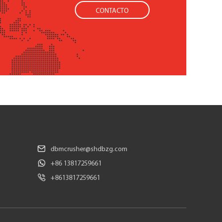
CONTACTO
dbmcrusher@shdbzg.com
+86 13817259661
+8613817259661