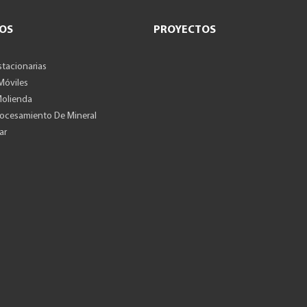
OS
PROYECTOS
stacionarias
 Móviles
Molienda
rocesamiento De Mineral
ar