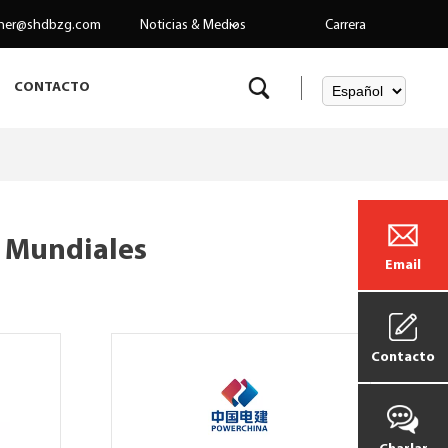
her@shdbzg.com
Noticias & Medios
Carrera
CONTACTO
s Mundiales
Email
Contacto