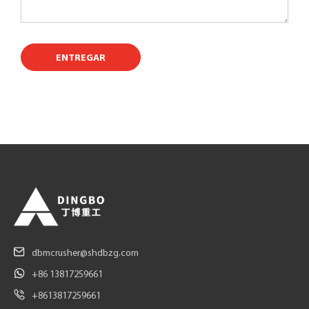
ENTREGAR
dbmcrusher@shdbzg.com
+86 13817259661
+8613817259661