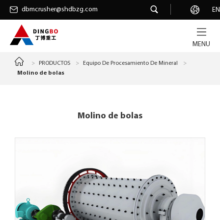
dbmcrusher@shdbzg.com
dbmcrusher@shdbzg.com
Carrera
EN
MENU
>
PRODUCTOS
>
Equipo De Procesamiento De Mineral
>
Molino de bolas
Molino de bolas