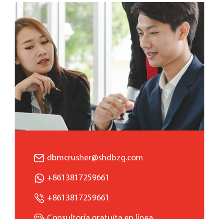
dbmcrusher@shdbzg.com
+8613817259661
+8613817259661
Consultoría gratuita en línea