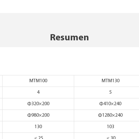
Resumen
MTM100
MTM130
4
5
Ф320×200
Ф410×240
)
Ф980×200
Ф1280×240
130
103
＜25
＜30