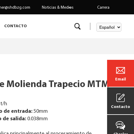
her@shdbzg.com
Noticias & Medios
Carrera
CONTACTO
Email
e Molienda Trapecio MTM
t/h
Contacto
 de entrada:
50mm
de salida:
0.038mm
plica principalmente al procesamiento de