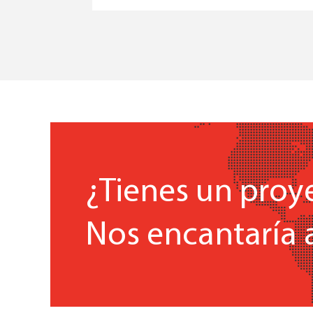
¿Tienes un proy
Nos encantaría 