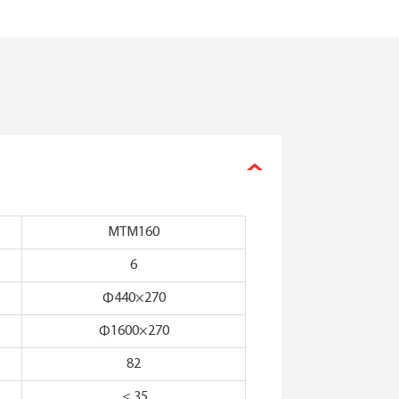
MTM160
6
Ф440×270
Ф1600×270
82
＜35