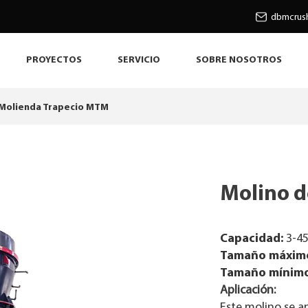
dbmcrus
PROYECTOS
SERVICIO
SOBRE NOSOTROS
 Molienda Trapecio MTM
Molino d
Capacidad:
3-45
Tamaño máximo
Tamaño mínimo 
Aplicación:
Este molino se a