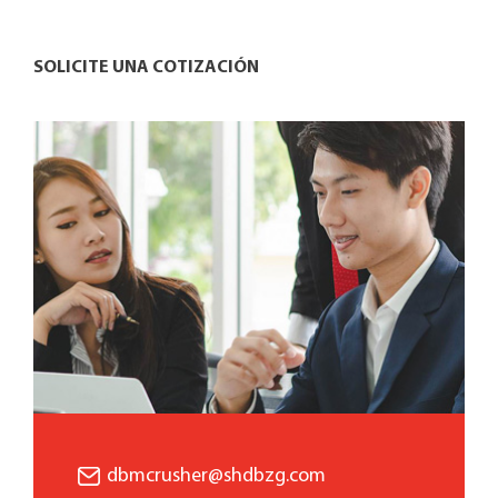
SOLICITE UNA COTIZACIÓN
dbmcrusher@shdbzg.com