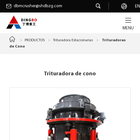
dbmcrusher@shdbzg.com
dbmcrusher@shdbzg.com
Carrera
EN
MENU
>
PRODUCTOS
>
Trituradora Estacionarias
>
Trituradoras
de Cono
Trituradora de cono