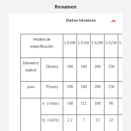
Resumen
Datos técnicos
Modelo de
LS100
LS160
LS200
LS250
LS315
especificación
Diámetro
D(mm)
100
160
200
250
315
espiral
paso
P(mm)
100
160
200
250
315
n
（
r/min
）
140
112
100
90
80
Q
（
m
3
/h
）
2.2
7
13
22
31