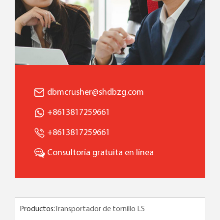
dbmcrusher@shdbzg.com
+8613817259661
+8613817259661
Consultoría gratuita en línea
Productos: