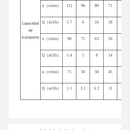
n
（
r/min
）
112
90
80
71
63
Q
（
m
3
/h
）
1.7
6
10
18
24
Capacidad
de
transporte
n
（
r/min
）
90
71
63
56
50
Q
（
m
3
/h
）
1.4
5
8
14
19
n
（
r/min
）
71
50
50
45
40
Q
（
m
3
/h
）
1.1
3.1
6.2
11
15.4