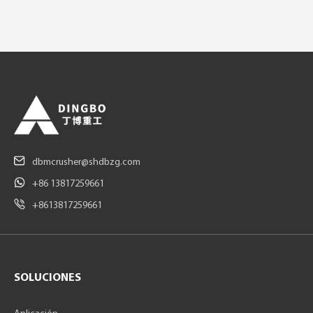
dbmcrusher@shdbzg.com
+86 13817259661
+8613817259661
SOLUCIONES