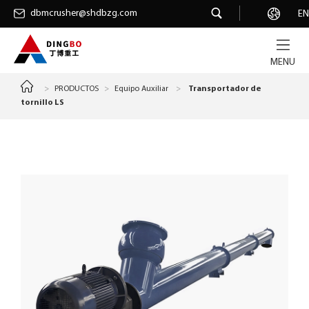
dbmcrusher@shdbzg.com
dbmcrusher@shdbzg.com
Carrera
EN
MENU
>
PRODUCTOS
>
Equipo Auxiliar
>
Transportador de
tornillo LS