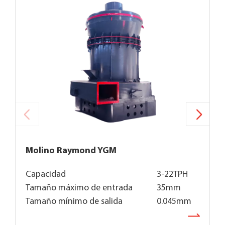
Molino Raymond YGM
Capacidad
3-22TPH
C
Tamaño máximo de entrada
35mm
T
Tamaño mínimo de salida
0.045mm
T