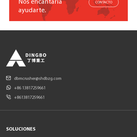
Nos encantaría
CONTACTO
ayudarte.
dbmcrusher@shdbzg.com
+86 13817259661
+8613817259661
SOLUCIONES