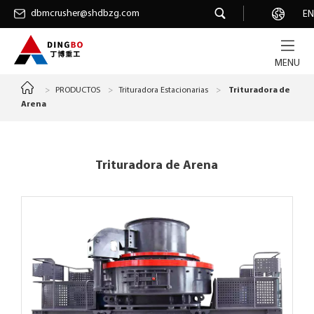
dbmcrusher@shdbzg.com
dbmcrusher@shdbzg.com
Carrera
EN
MENU
>
PRODUCTOS
>
Trituradora Estacionarias
>
Trituradora de
Arena
Trituradora de Arena