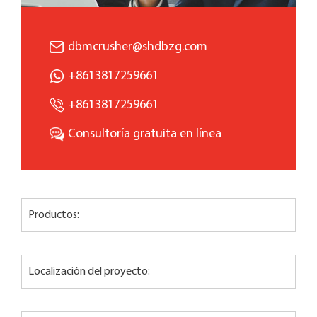
dbmcrusher@shdbzg.com
+8613817259661
+8613817259661
Consultoría gratuita en línea
Productos:
Localización del proyecto: