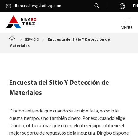
dbmcrusher@shdbzg.com
dbmcrusher@shdbzg.com
Carrera
EN
MENU
>
SERVICIO
>
Encuesta del Sitio Y Detección de
Materiales
Encuesta del Sitio Y Detección de
Materiales
Dingbo entiende que cuando su equipo falla, no solo le
cuesta tiempo, sino también dinero. Por eso, cuando elige
Dingbo, obtiene más que un excelente equipo: obtiene el
mejor soporte de repuestos de la industria. Dingbo dispone