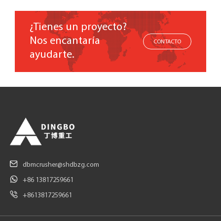
¿Tienes un proyecto?
Nos encantaría
CONTACTO
ayudarte.
dbmcrusher@shdbzg.com
+86 13817259661
+8613817259661