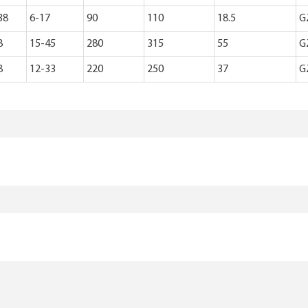
38
6-17
90
110
18.5
G
8
15-45
280
315
55
G
8
12-33
220
250
37
G