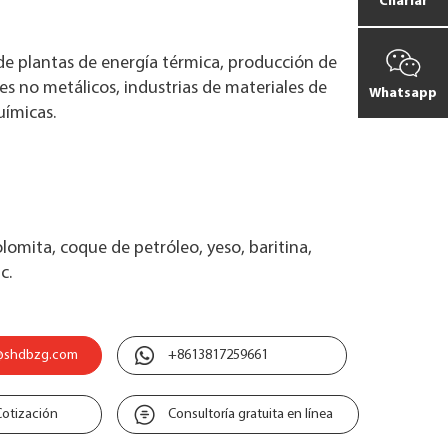
Charlar
de plantas de energía térmica, producción de
es no metálicos, industrias de materiales de
Whatsapp
uímicas.
dolomita, coque de petróleo, yeso, baritina,
c.
@shdbzg.com
+8613817259661
Cotización
Consultoría gratuita en línea