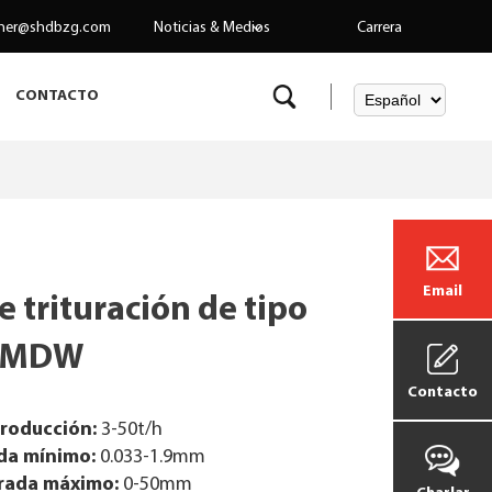
her@shdbzg.com
Noticias & Medios
Carrera
CONTACTO
Email
 trituración de tipo
o MDW
Contacto
roducción:
3-50t/h
da mínimo:
0.033-1.9mm
rada máximo:
0-50mm