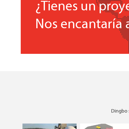
¿Tienes un proy
Nos encantaría 
Dingbo s