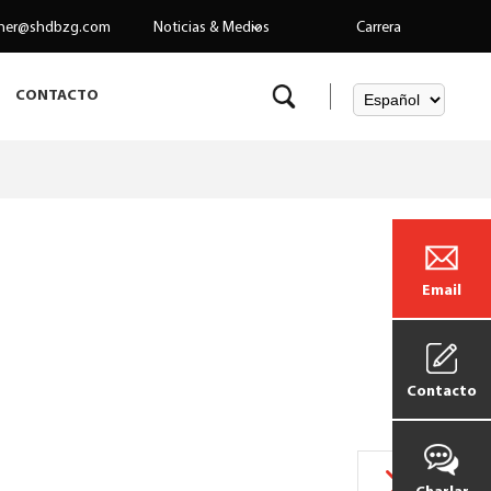
her@shdbzg.com
Noticias & Medios
Carrera
CONTACTO
Email
Contacto