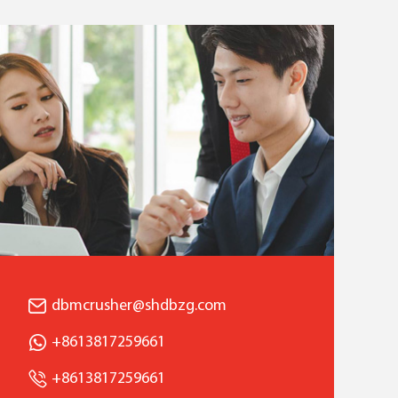
dbmcrusher@shdbzg.com
+8613817259661
+8613817259661