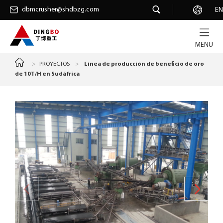
dbmcrusher@shdbzg.com
dbmcrusher@shdbzg.com
Carrera
EN
MENU
>
PROYECTOS
>
Línea de producción de beneficio de oro
de 10T/H en Sudáfrica