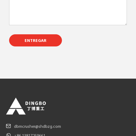
ENTREGAR
dbmcrusher@shdbzg.com