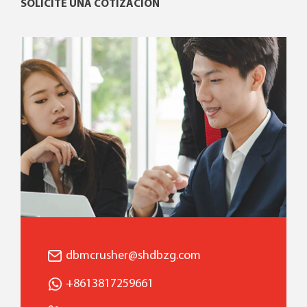
SOLICITE UNA COTIZACIÓN
dbmcrusher@shdbzg.com
+8613817259661