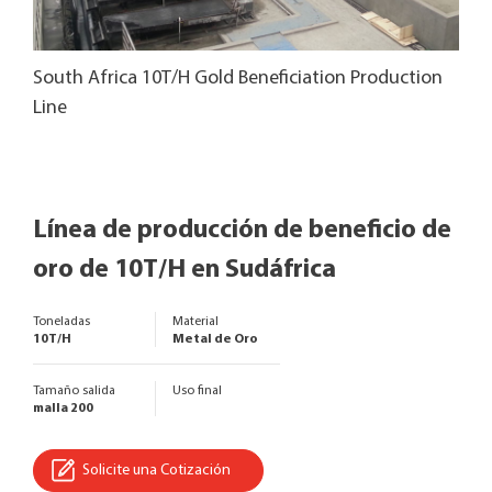
South Africa 10T/H Gold Beneficiation Production
Sou
Line
Lin
Línea de producción de beneficio de
oro de 10T/H en Sudáfrica
Toneladas
Material
10T/H
Metal de Oro
Tamaño salida
Uso final
malla 200
Solicite una Cotización