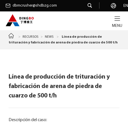
dbmcrusher@shdbzg.com
dbmcrusher@shdbzg.com
Carrera
EN
MENU
>
RECURSOS
>
NEWS
>
Línea de producción de
trituración y fabricación de arena de piedra de cuarzo de 500 t/h
Línea de producción de trituración y
fabricación de arena de piedra de
cuarzo de 500 t/h
Descripción del caso: