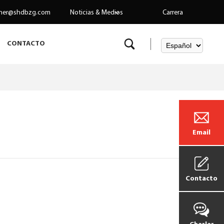
her@shdbzg.com
Noticias & Medios
Carrera
CONTACTO
Email
Contacto