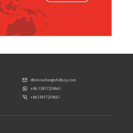
dbmcrusher@shdbzg.com
+86 13817259661
+8613817259661