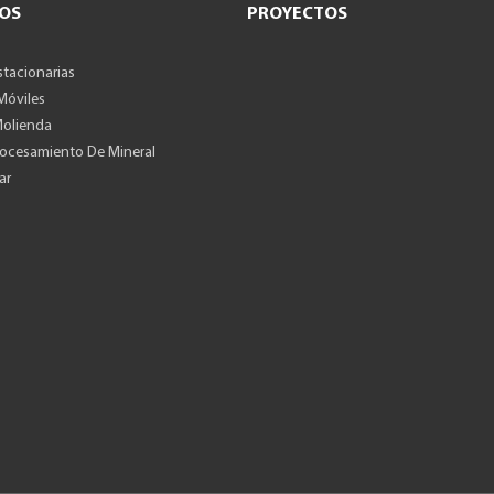
OS
PROYECTOS
stacionarias
 Móviles
Molienda
rocesamiento De Mineral
ar