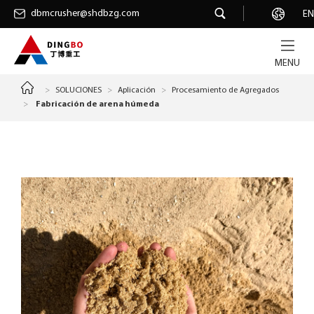
dbmcrusher@shdbzg.com
dbmcrusher@shdbzg.com
Carrera
EN
MENU
>
SOLUCIONES
>
Aplicación
>
Procesamiento de Agregados
>
Fabricación de arena húmeda