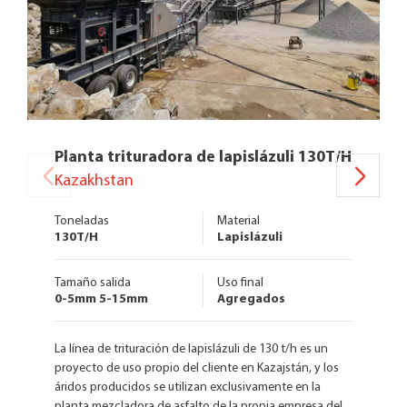
Planta trituradora de lapislázuli 130T/H
Kazakhstan
Toneladas
Material
130T/H
Lapislázuli
Tamaño salida
Uso final
0-5mm 5-15mm
Agregados
La línea de trituración de lapislázuli de 130 t/h es un
proyecto de uso propio del cliente en Kazajstán, y los
áridos producidos se utilizan exclusivamente en la
planta mezcladora de asfalto de la propia empresa del