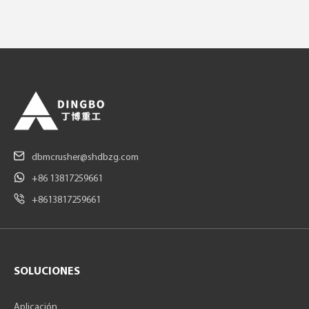
dbmcrusher@shdbzg.com
+86 13817259661
+8613817259661
SOLUCIONES
Aplicación