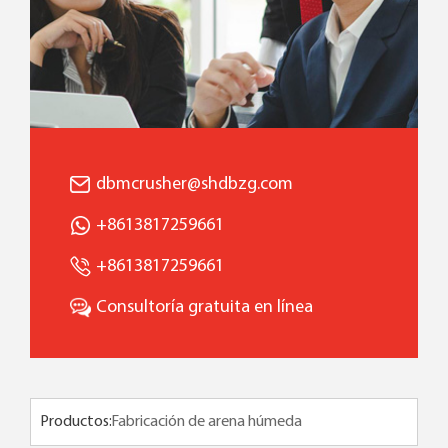
dbmcrusher@shdbzg.com
+8613817259661
+8613817259661
Consultoría gratuita en línea
Productos: