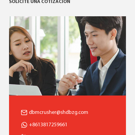
SOLICITE UNA COTIZACIÓN
dbmcrusher@shdbzg.com
+8613817259661