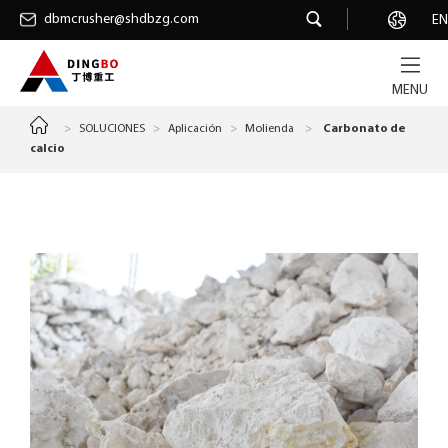
dbmcrusher@shdbzg.com
dbmcrusher@shdbzg.com
Carrera
EN
MENU
>
SOLUCIONES
>
Aplicación
>
Molienda
>
Carbonato de
calcio