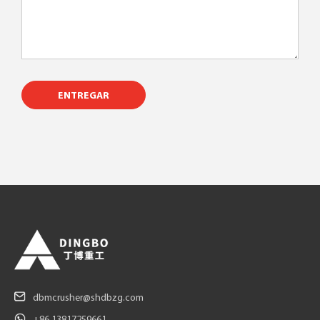
ENTREGAR
dbmcrusher@shdbzg.com