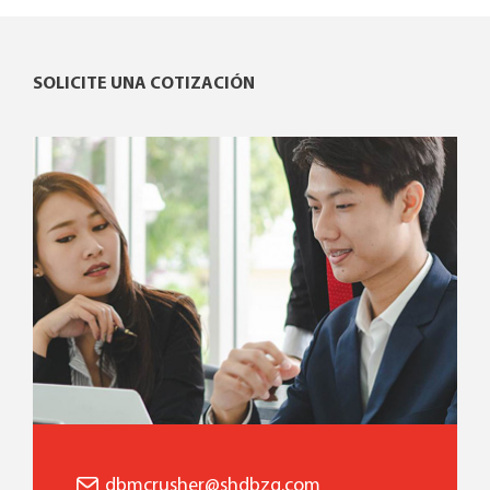
SOLICITE UNA COTIZACIÓN
dbmcrusher@shdbzg.com