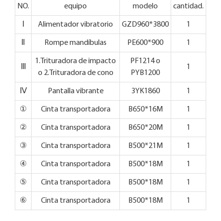
NO.
equipo
modelo
cantidad.
Ⅰ
Alimentador vibratorio
GZD960*3800
1
Ⅱ
Rompe mandíbulas
PE600*900
1
1.Trituradora de impacto
PF1214 o
Ⅲ
1
o 2.Trituradora de cono
PYB1200
Ⅳ
Pantalla vibrante
3YK1860
1
①
Cinta transportadora
B650*16M
1
②
Cinta transportadora
B650*20M
1
③
Cinta transportadora
B500*21M
1
④
Cinta transportadora
B500*18M
1
⑤
Cinta transportadora
B500*18M
1
⑥
Cinta transportadora
B500*18M
1