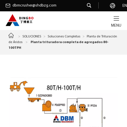
dbmcrusher@shdbzg.com
dbmcrusher@shdbzg.com
Carrera
EN
MENU
>
SOLUCIONES
>
Soluciones Completas
>
Planta de Trituración
de Áridos
>
Planta trituradora completa de agregados 80-
100TPH