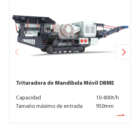
Trituradora de Mandíbula Móvil DBME
T
Capacidad
10-800t/h
C
Tamaño máximo de entrada
950mm
T