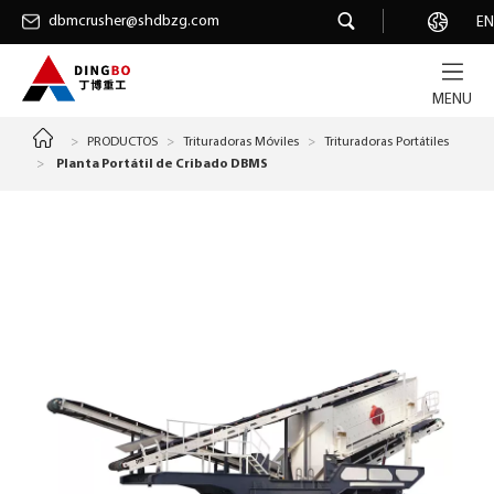
dbmcrusher@shdbzg.com
dbmcrusher@shdbzg.com
Carrera
EN
MENU
>
PRODUCTOS
>
Trituradoras Móviles
>
Trituradoras Portátiles
>
Planta Portátil de Cribado DBMS