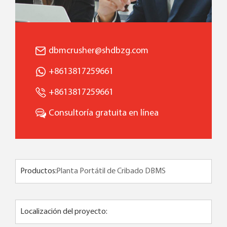
dbmcrusher@shdbzg.com
+8613817259661
+8613817259661
Consultoría gratuita en línea
Productos:
Localización del proyecto: