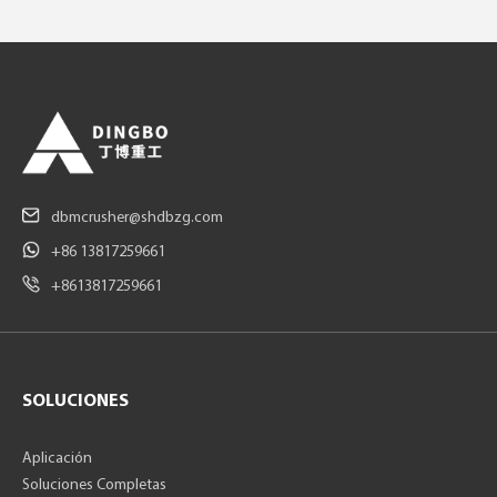
dbmcrusher@shdbzg.com
+86 13817259661
+8613817259661
SOLUCIONES
Aplicación
Soluciones Completas