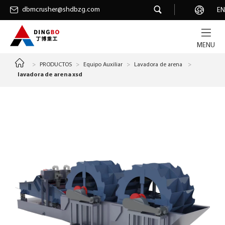
dbmcrusher@shdbzg.com
dbmcrusher@shdbzg.com
Carrera
EN
MENU
>
PRODUCTOS
>
Equipo Auxiliar
>
Lavadora de arena
>
lavadora de arena xsd