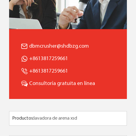
dbmcrusher@shdbzg.com
+8613817259661
+8613817259661
Consultoría gratuita en línea
Productos: