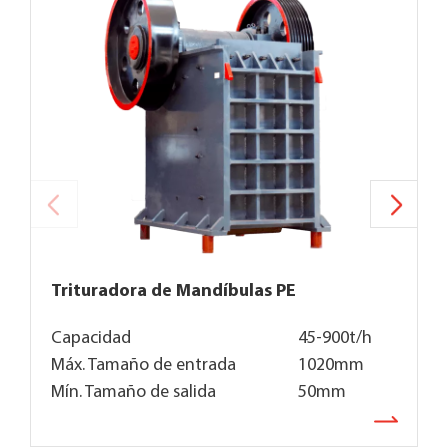
Trituradora de Mandíbulas PE
T
Capacidad
45-900t/h
C
Máx. Tamaño de entrada
1020mm
T
Mín. Tamaño de salida
50mm