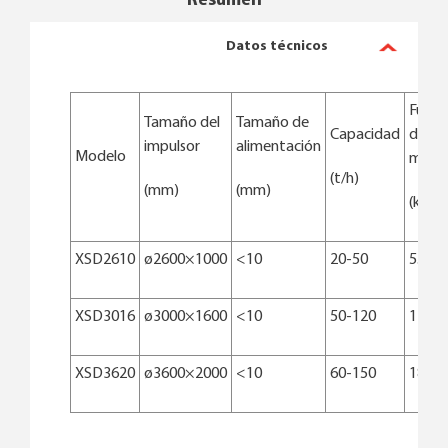
Resumen
Datos técnicos
Fuerz
Tamaño del
Tamaño de
Capacidad
de
impulsor
alimentación
Modelo
moto
(t/h)
(mm)
(mm)
(kw)
XSD2610
ø2600×1000
<10
20-50
5.5
XSD3016
ø3000×1600
<10
50-120
11-15
XSD3620
ø3600×2000
<10
60-150
18.5